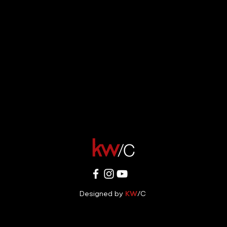
Designed by
/C
KW