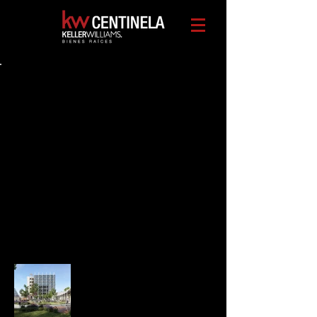
Back to Portfolio
VICREST
Bienvenido a mi portafolio. Aquí
encontrarás una selección del
desarrollador Vicrest y sus
fraccionamientos.